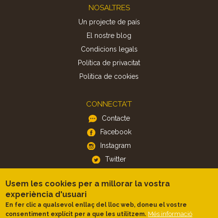
Footer
NOSALTRES
Un projecte de país
El nostre blog
Condicions legals
Política de privacitat
Politica de cookies
CONNECTA'T
Contacte
Facebook
Instagram
Twitter
Usem les cookies per a millorar la vostra
APP
experiència d'usuari
iOS
En fer clic a qualsevol enllaç del lloc web, doneu el vostre
Més informació
consentiment explícit per a que les utilitzem.
Android