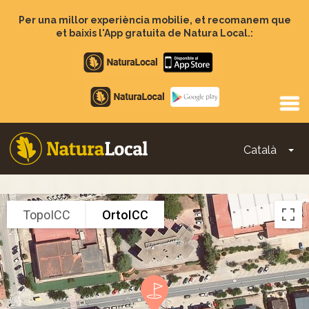
Vés
al
Per una millor experiència mobilie, et recomanem que
contingut
et baixis l'App gratuita de Natura Local.:
Apple
store
Google
Play
Català
To
Main
navigation
TopoICC
OrtoICC