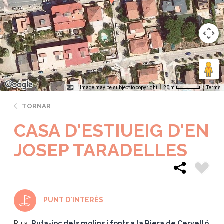
Image may be subject to copyright
Terms
20 m
TORNAR
CASA D'ESTIUEIG D'EN
JOSEP TARADELLES
PUNT D'INTERÈS
Ruta:
Ruta-joc dels molins i fonts a la Riera de Cervelló