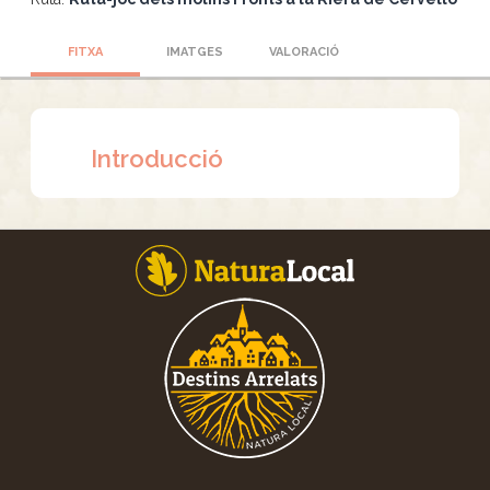
FITXA
IMATGES
VALORACIÓ
Introducció