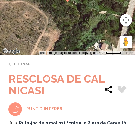
Image may be subject to copyright
Terms
20 m
TORNAR
RESCLOSA DE CAL
NICASI
PUNT D'INTERÈS
Ruta:
Ruta-joc dels molins i fonts a la Riera de Cervelló