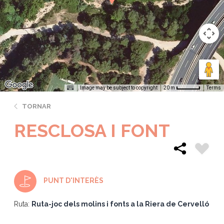
Image may be subject to copyright
Terms
20 m
TORNAR
RESCLOSA I FONT
PUNT D'INTERÈS
Ruta:
Ruta-joc dels molins i fonts a la Riera de Cervelló