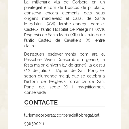
La mil·lenària vila de Corbera, en un
privilegiat entorn de boscos de pi blanc,
conserva encara elements dels seus
orígens medievals: el Casal de Santa
Magdalena (XVI) -també conegut com el
Castell-, l’antic Hospital de Pelegrins (XVI),
l’església de Santa Maria (XIII) i les ruïnes de
l’antic Castell de Cavallers (X), entre
d’altres.
Destaquen esdeveniments com ara el
Pessebre Vivent (desembre i gener), la
festa major d’hivern (17 de gener), la d’estiu
(22 de juliol) i l’Aplec de Sant Ponç (el
segon diumenge maig), que se celebra a
l’entorn de l’església romànica de Sant
Ponç, del segle XI i magníficament
conservada.
CONTACTE
turismecorbera@corberadellobregat.cat
936500211