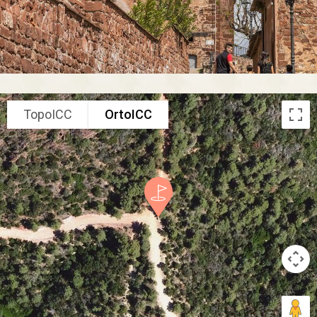
TopoICC
OrtoICC