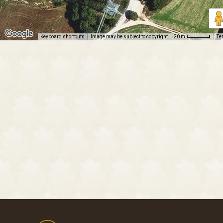
Keyboard shortcuts
Image may be subject to copyright
Te
20 m
Footer