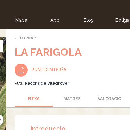
Mapa
App
Blog
Botiga
ion
TORNAR
LA FARIGOLA
PUNT D'INTERÈS
Ruta:
Racons de Viladrover
FITXA
IMATGES
VALORACIÓ
Introducció