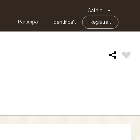
Català
Toggle Dropd
Participa
Identifica't
Registra't