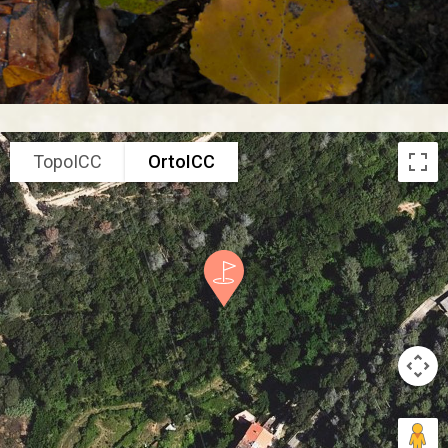
TopoICC
OrtoICC