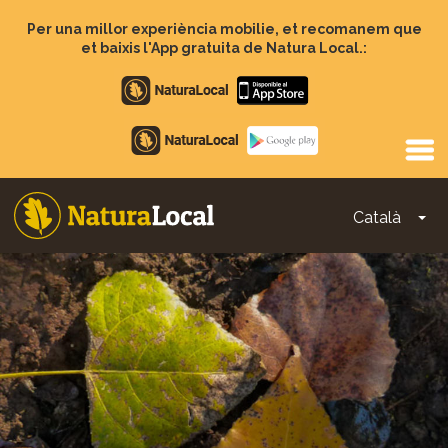
Vés
al
Per una millor experiència mobilie, et recomanem que
contingut
et baixis l'App gratuita de Natura Local.:
Apple
store
Google
Play
Català
To
Main
navigation