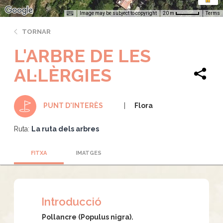
Image may be subject to copyright
Terms
20 m
TORNAR
L'ARBRE DE LES
AL·LÈRGIES
Flora
PUNT D'INTERÈS
Ruta:
La ruta dels arbres
FITXA
IMATGES
Introducció
Pollancre (Populus nigra).