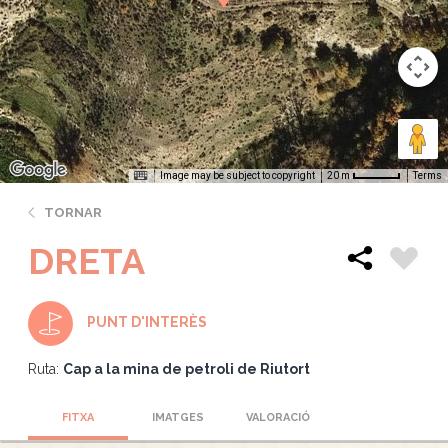
Image may be subject to copyright
Terms
20 m
TORNAR
DRETA
PUNT D'INTERÈS
Ruta:
Cap a la mina de petroli de Riutort
FITXA
IMATGES
VALORACIÓ