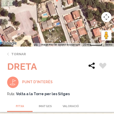
Image may be subject to copyright
Terms
20 m
TORNAR
DRETA
PUNT D'INTERÈS
Ruta:
Volta a la Torre per les Sitges
FITXA
IMATGES
VALORACIÓ