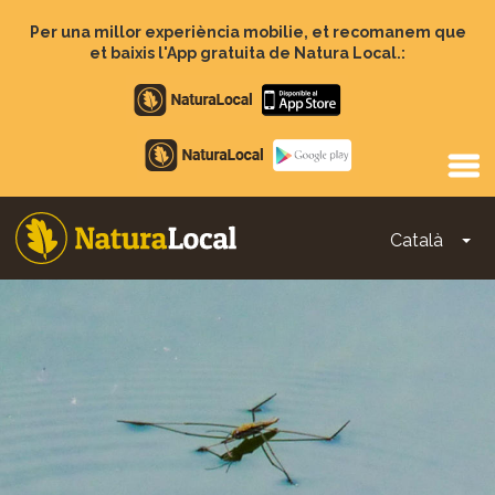
Vés
al
Per una millor experiència mobilie, et recomanem que
contingut
et baixis l'App gratuita de Natura Local.:
Apple
store
Google
Play
Català
To
Main
navigation