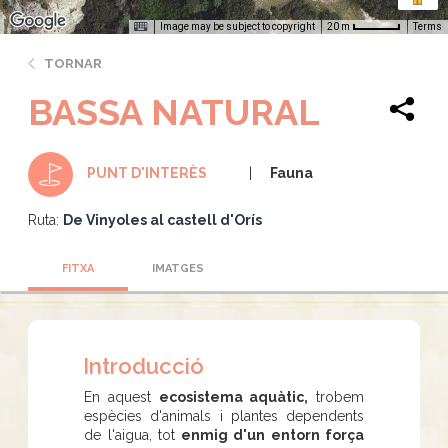
Image may be subject to copyright
Terms
20 m
TORNAR
BASSA NATURAL
Fauna
PUNT D'INTERÈS
Ruta:
De Vinyoles al castell d'Orís
FITXA
IMATGES
Introducció
En aquest
ecosistema aquàtic,
trobem
espècies d'animals i plantes dependents
de l'aigua, tot
enmig d'un entorn força