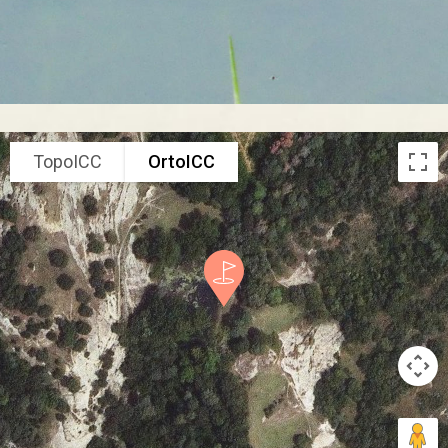
TopoICC
OrtoICC