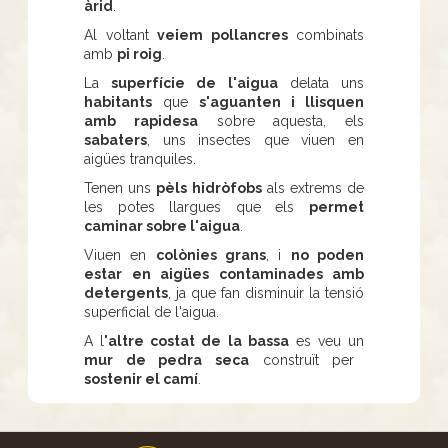
àrid
.
Al voltant
veiem pollancres
combinats
amb
pi roig
.
La
superfície de l'aigua
delata uns
habitants
que
s'aguanten i llisquen
amb rapidesa
sobre aquesta, els
sabaters
, uns insectes que viuen en
aigües tranquiles.
Tenen uns
pèls hidròfobs
als extrems de
les potes llargues que els
permet
caminar sobre l'aigua
.
Viuen en
colònies grans
, i
no poden
estar en aigües contaminades amb
detergents
, ja que fan disminuir la tensió
superficial de l'aigua.
A l
'altre costat de la bassa
es veu un
mur de pedra seca
construït per
sostenir el camí
.