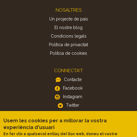
Footer
NOSALTRES
Un projecte de país
El nostre blog
Condicions legals
Política de privacitat
Politica de cookies
CONNECTA'T
Contacte
Facebook
Instagram
Twitter
Usem les cookies per a millorar la vostra
APP
experiència d'usuari
iOS
En fer clic a qualsevol enllaç del lloc web, doneu el vostre