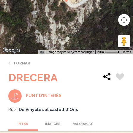
Image may be subject to copyright
Terms
20 m
TORNAR
DRECERA
PUNT D'INTERÈS
Ruta:
De Vinyoles al castell d'Orís
FITXA
IMATGES
VALORACIÓ