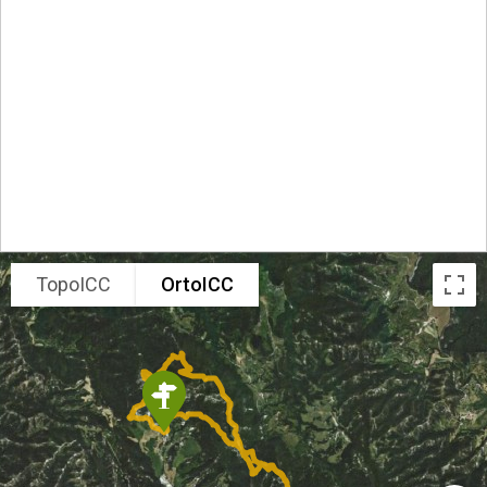
TopoICC
OrtoICC