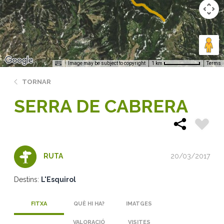
Image may be subject to copyright
Terms
1 km
TORNAR
SERRA DE CABRERA
20/03/2017
RUTA
Destins:
L'Esquirol
FITXA
QUÈ HI HA?
IMATGES
VALORACIÓ
VISITES