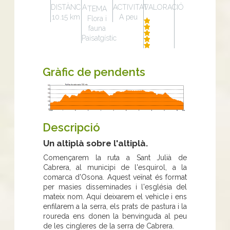
DISTÀNCIA
ACTIVITAT
VALORACIÓ
TEMA
10.15 km
A peu
Flora i
fauna
Paisatgístic
Gràfic de pendents
Descripció
Un altiplà sobre l'altiplà.
Començarem la ruta a Sant Julià de
Cabrera, al municipi de l'esquirol, a la
comarca d'Osona. Aquest veïnat és format
per masies disseminades i l'església del
mateix nom. Aquí deixarem el vehicle i ens
enfilarem a la serra, els prats de pastura i la
roureda ens donen la benvinguda al peu
de les cingleres de la serra de Cabrera.