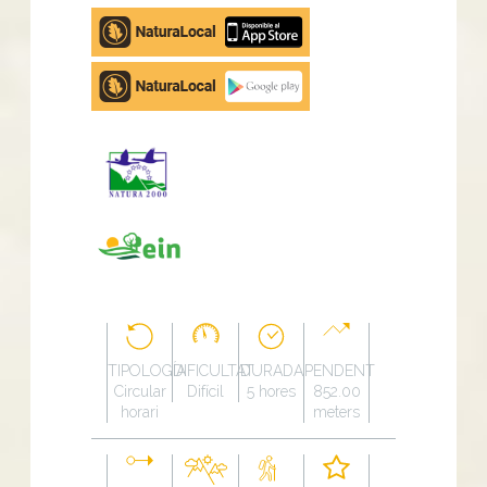
Apple
store
Google
Play
TIPOLOGÍA
DIFICULTAT
DURADA
PENDENT
Circular
Difícil
5 hores
852.00
horari
meters