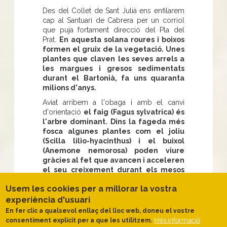
Des del Collet de Sant Julià ens enfilarem
cap al Santuari de Cabrera per un corriol
que puja fortament direcció del Pla del
Prat.
En aquesta solana roures i boixos
formen el gruix de la vegetació. Unes
plantes que claven les seves arrels a
les margues i gresos sedimentats
durant el Bartonià, fa uns quaranta
milions d'anys.
Aviat arribem a l'obaga i amb el canvi
d'orientació
el faig (Fagus sylvatrica) és
l'arbre dominant.
Dins la fageda més
fosca algunes plantes com
el joliu
(Scilla lilio-hyacinthus) i el buixol
(Anemone nemorosa) poden viure
gràcies al fet que avancen i acceleren
el seu creixement durant els mesos
que el faig està sense fulles.
Les
Usem les cookies per a millorar la vostra
escletxes rocoses estan entapissades per
falgueres com el polipodi
(Polypodium
experiència d'usuari
Vulgare)
o l'orelles d'ós
(Ramonda
En fer clic a qualsevol enllaç del lloc web, doneu el vostre
myconi)
. Allà on s'obre una finestra,
Més informació
consentiment explícit per a que les utilitzem.