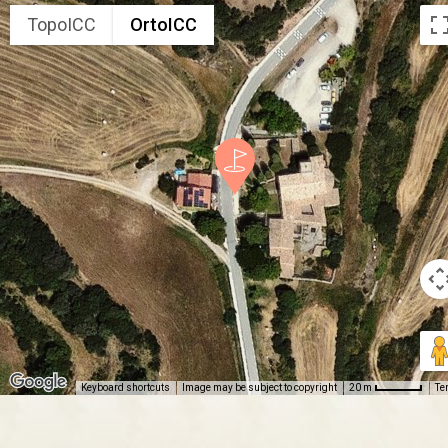
TopoICC
OrtoICC
Keyboard shortcuts
Image may be subject to copyright
Te
20 m