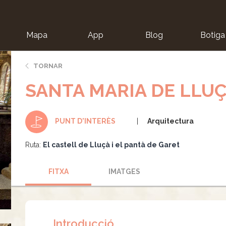
Mapa
App
Blog
Botiga
ion
TORNAR
SANTA MARIA DE LLU
Arquitectura
PUNT D'INTERÈS
Ruta:
El castell de Lluçà i el pantà de Garet
FITXA
IMATGES
Introducció