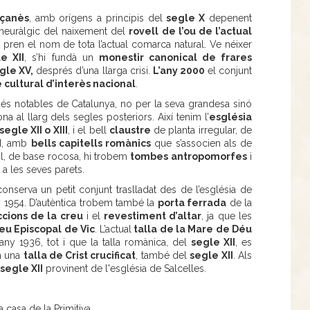
uçanès
, amb orígens a principis del
segle X
depenent
 neuràlgic del naixement del
rovell de l’ou de l’actual
al pren el nom de tota l’actual comarca natural. Ve néixer
e XII
, s’hi fundà un
monestir canonical de frares
gle XV,
després d’una llarga crisi.
L’any 2000
el conjunt
 cultural d’interès nacional
.
s notables de Catalunya, no per la seva grandesa sinó
na al llarg dels segles posteriors. Així tenim l’
església
segle XII o XIII
, i el bell
claustre
de planta irregular, de
II, amb
bells capitells romànics
que s’associen als de
sòl, de base rocosa, hi trobem
tombes antropomorfes
i
 a les seves parets.
onserva un petit conjunt traslladat des de l’església de
 1954. D’autèntica trobem també la
porta ferrada
de la
cions de la creu
i el
revestiment d’altar
, ja que les
eu Episcopal de Vic
. L’actual
talla de la Mare de Déu
ny 1936, tot i que la talla romànica, del
segle XII
, es
m una
talla de Crist crucificat
, també del
segle XII
. Als
l
segle XII
provinent de l'església de Salcelles.
 casa de la Primitiva.