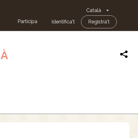
Català
Toggle Dropd
Participa
Identifica't
Registra't
ÇÀ