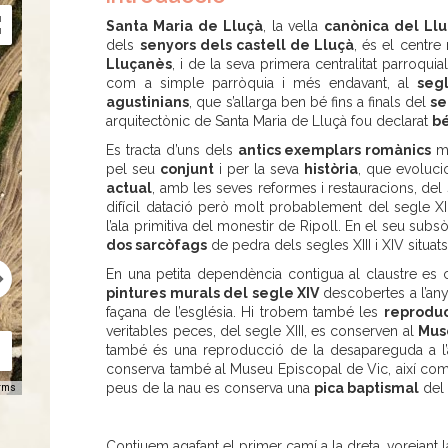
Santa Maria de Lluçà
, la vella
canònica del Ll
dels
senyors dels castell de Lluçà
, és el centre
Lluçanès
, i de la seva primera centralitat parroqui
com a simple parròquia i més endavant, al
segl
agustinians
, que s’allarga ben bé fins a finals del
se
arquitectònic de Santa Maria de Lluçà fou declarat
bé
Es tracta d’uns dels
antics exemplars romànics
mé
pel seu
conjunt
i per la seva
història
, que evolucio
actual
, amb les seves reformes i restauracions, del
difícil datació però molt probablement del segle X
l’ala primitiva del monestir de Ripoll. En el seu sub
dos sarcòfags
de pedra dels segles XIII i XIV situats
En una petita dependència contigua al claustre es c
pintures murals del segle XIV
descobertes a l’any
façana de l’església. Hi trobem també les
reproduc
veritables peces, del segle XIII, es conserven al
Mus
també és una reproducció de la desapareguda a l’a
conserva també al Museu Episcopal de Vic, així co
peus de la nau es conserva una
pica baptismal
de
rms
Contiuem agafant el primer camí a la dreta, vorejant la