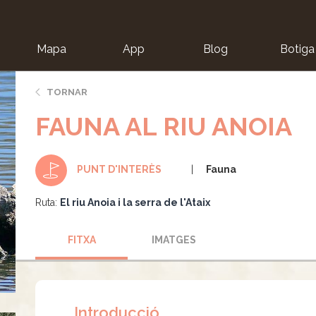
Mapa
App
Blog
Botiga
ion
TORNAR
FAUNA AL RIU ANOIA
Fauna
PUNT D'INTERÈS
Ruta:
El riu Anoia i la serra de l'Ataix
FITXA
IMATGES
Introducció