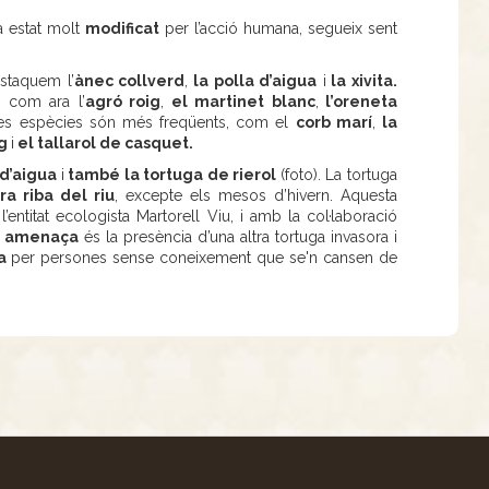
a estat molt
modificat
per l’acció humana, segueix sent
estaquem l’
ànec collverd
,
la polla d’aigua
i
la xivita.
) com ara l’
agró roig
,
el martinet blanc
,
l’oreneta
tres espècies són més freqüents, com el
corb marí
,
la
ig
i
el tallarol de casquet.
 d’aigua
i
també la tortuga de rierol
(foto). La tortuga
ra riba del riu
, excepte els mesos d’hivern. Aquesta
’entitat ecologista Martorell Viu, i amb la col·laboració
al amenaça
és la presència d’una altra tortuga invasora i
da
per persones sense coneixement que se'n cansen de