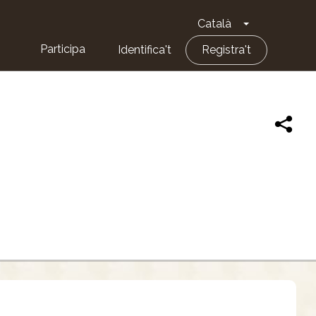
Català
Toggle Dropd
Participa
Identifica't
Registra't