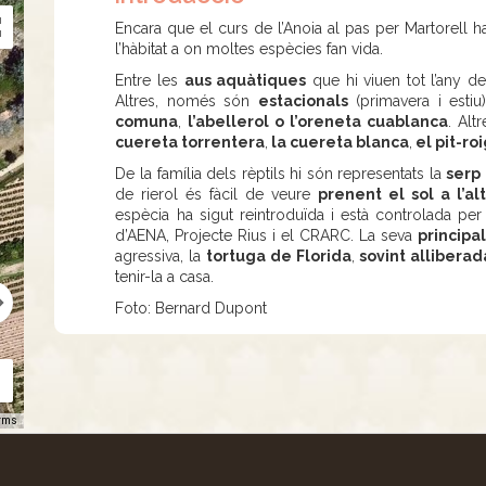
Encara que el curs de l’Anoia al pas per Martorell h
l’hàbitat a on moltes espècies fan vida.
Entre les
aus aquàtiques
que hi viuen tot l’any d
Altres, només són
estacionals
(primavera i estiu
comuna
,
l’abellerol o l’oreneta cuablanca
. Al
cuereta torrentera
,
la cuereta blanca
,
el pit-ro
De la família dels rèptils hi són representats la
serp
de rierol és fàcil de veure
prenent el sol a l’alt
espècia ha sigut reintroduïda i està controlada per l
d’AENA, Projecte Rius i el CRARC. La seva
princip
agressiva, la
tortuga de Florida
,
sovint allibera
tenir-la a casa.
Foto: Bernard Dupont
rms