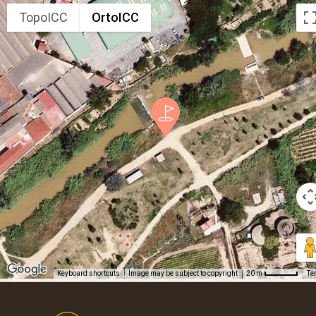
TopoICC
OrtoICC
Keyboard shortcuts
Image may be subject to copyright
Te
20 m
Footer