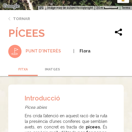
Image may be subject to copyright
Terms
20 m
TORNAR
PÍCEES
Flora
PUNT D'INTERÈS
FITXA
IMATGES
Introducció
Pícea abies
Ens crida l’atenció en aquest racó de la ruta
la presència d’unes coníferes que semblen
avets, en concret es tracta de
pícees.
És