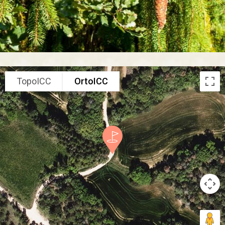
TopoICC
OrtoICC