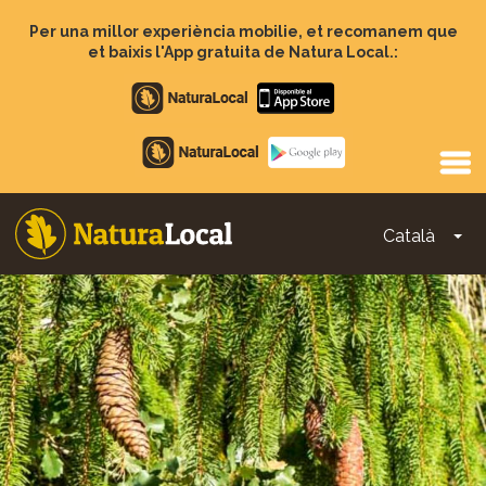
Vés
al
Per una millor experiència mobilie, et recomanem que
contingut
et baixis l'App gratuita de Natura Local.:
Apple
store
Google
Play
Català
To
Main
navigation