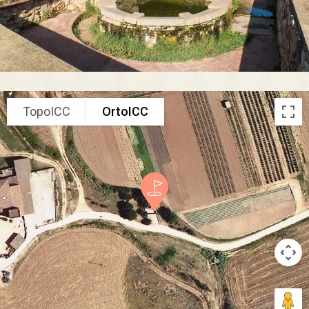
TopoICC
OrtoICC