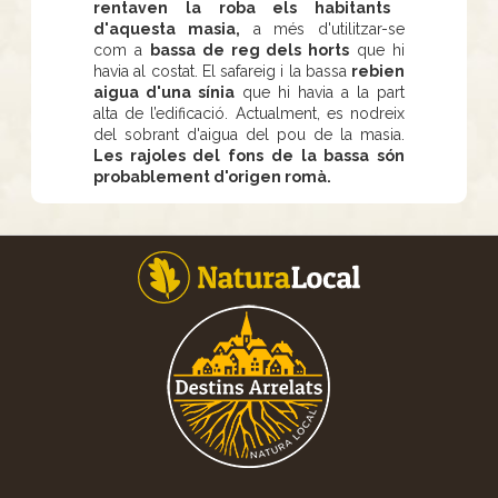
rentaven la roba els habitants
d'aquesta masia,
a més d'utilitzar-se
com a
bassa de reg dels horts
que hi
havia al costat. El safareig i la bassa
rebien
aigua d'una sínia
que hi havia a la part
alta de l’edificació. Actualment, es nodreix
del sobrant d'aigua del pou de la masia.
Les rajoles del fons de la bassa són
probablement d'origen romà.