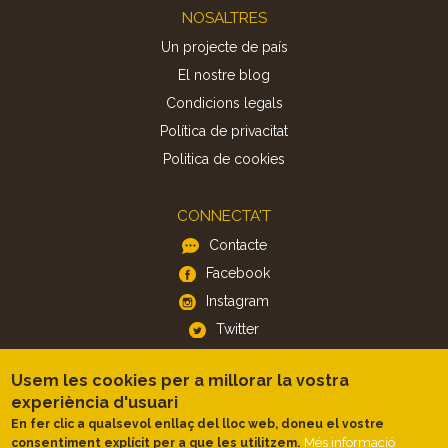
Footer
NOSALTRES
Un projecte de país
El nostre blog
Condicions legals
Política de privacitat
Politica de cookies
CONNECTA'T
Contacte
Facebook
Instagram
Twitter
Usem les cookies per a millorar la vostra
APP
experiència d'usuari
iOS
En fer clic a qualsevol enllaç del lloc web, doneu el vostre
Android
Més informació
consentiment explícit per a que les utilitzem.