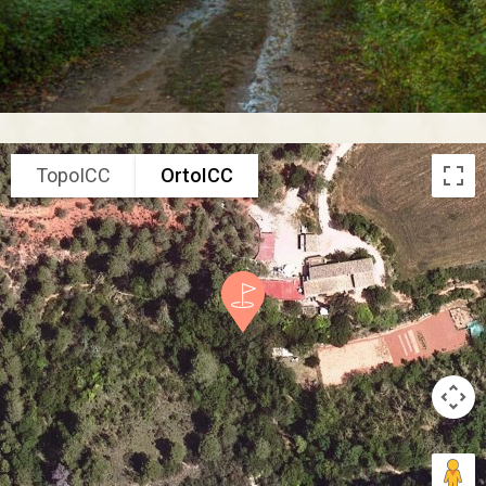
TopoICC
OrtoICC