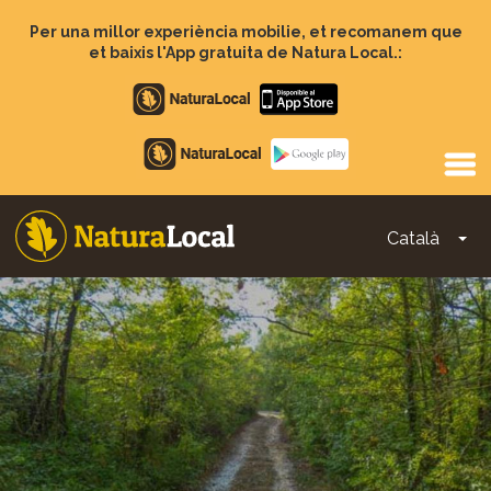
Vés
al
Per una millor experiència mobilie, et recomanem que
contingut
et baixis l'App gratuita de Natura Local.:
Apple
store
Google
Play
Català
To
Main
navigation