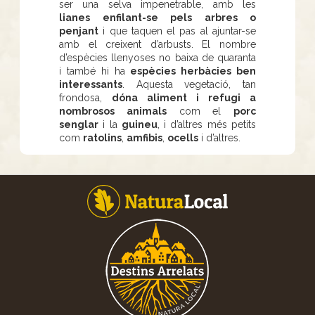
ser una selva impenetrable, amb les
lianes enfilant-se pels arbres o
penjant
i que taquen el pas al ajuntar-se
amb el creixent d’arbusts. El nombre
d’espècies llenyoses no baixa de quaranta
i també hi ha
espècies herbàcies ben
interessants
. Aquesta vegetació, tan
frondosa,
dóna aliment i refugi a
nombrosos animals
com el
porc
senglar
i la
guineu
, i d’altres més petits
com
ratolins
,
amfibis
,
ocells
i d’altres.