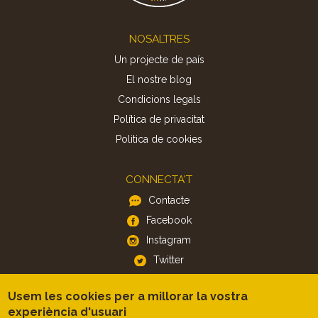
Footer
NOSALTRES
Un projecte de país
El nostre blog
Condicions legals
Política de privacitat
Politica de cookies
CONNECTA'T
Contacte
Facebook
Instagram
Twitter
Usem les cookies per a millorar la vostra
APP
experiència d'usuari