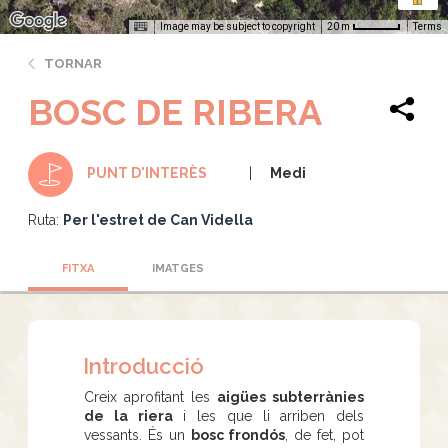
Image may be subject to copyright
Terms
20 m
TORNAR
BOSC DE RIBERA
Medi
PUNT D'INTERÈS
Ruta:
Per l'estret de Can Vidella
FITXA
IMATGES
Introducció
Creix aprofitant les
aigües subterrànies
de la riera
i les que li arriben dels
vessants. És un
bosc frondós
, de fet, pot