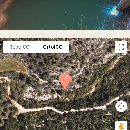
TopoICC
OrtoICC