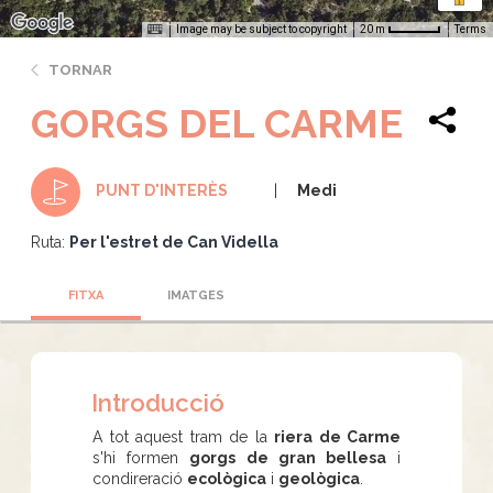
Image may be subject to copyright
Terms
20 m
TORNAR
GORGS DEL CARME
Medi
PUNT D'INTERÈS
Ruta:
Per l'estret de Can Vidella
FITXA
IMATGES
Introducció
A tot aquest tram de la
riera de Carme
s'hi formen
gorgs de gran bellesa
i
condireració
ecològica
i
geològica
.