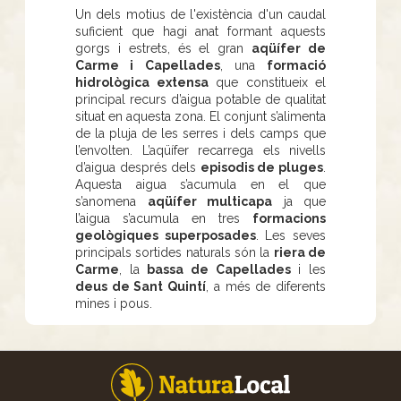
Un dels motius de l'existència d'un caudal
suficient que hagi anat formant aquests
gorgs i estrets, és el gran
aqüífer de
Carme i Capellades
, una
formació
hidrològica extensa
que constitueix el
principal recurs d’aigua potable de qualitat
situat en aquesta zona. El conjunt s’alimenta
de la pluja de les serres i dels camps que
l’envolten. L’aqüífer recarrega els nivells
d’aigua després dels
episodis de pluges
.
Aquesta aigua s’acumula en el que
s’anomena
aqüífer multicapa
ja que
l’aigua s’acumula en tres
formacions
geològiques superposades
. Les seves
principals sortides naturals són la
riera de
Carme
, la
bassa de Capellades
i les
deus de Sant Quintí
, a més de diferents
mines i pous.