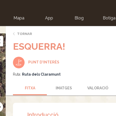
Mapa
App
Blog
Botiga
ion
TORNAR
ESQUERRA!
PUNT D'INTERÈS
Ruta:
Ruta dels Claramunt
FITXA
IMATGES
VALORACIÓ
Introducció