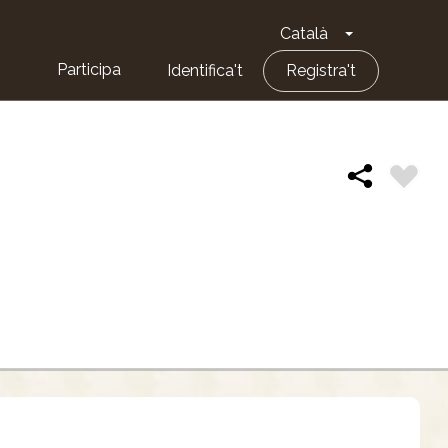
Català
Toggle Dropd
Participa
Identifica't
Registra't