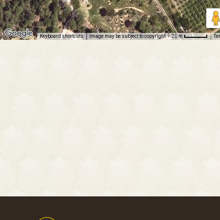
Keyboard shortcuts
Image may be subject to copyright
Te
20 m
Footer