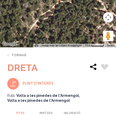
Image may be subject to copyright
Terms
20 m
TORNAR
DRETA
PUNT D'INTERÈS
Ruta:
Volta a les pinedes de l'Armengol
Volta a les pinedes de l'Armengol
FITXA
IMATGES
VALORACIÓ