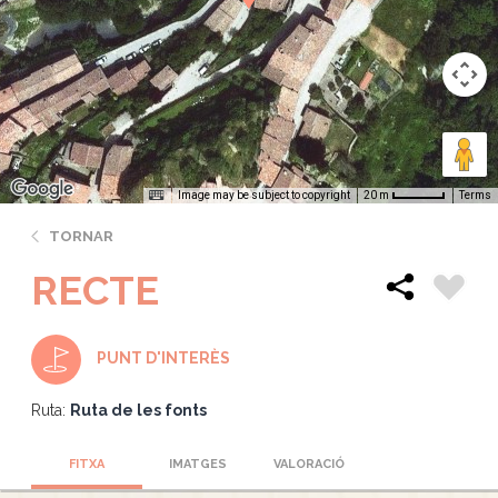
Image may be subject to copyright
Terms
20 m
TORNAR
RECTE
PUNT D'INTERÈS
Ruta:
Ruta de les fonts
FITXA
IMATGES
VALORACIÓ