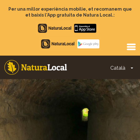
Vés
al
Per una millor experiència mobilie, et recomanem que
contingut
et baixis l'App gratuita de Natura Local.:
Apple
store
Google
Play
Català
To
Main
navigation