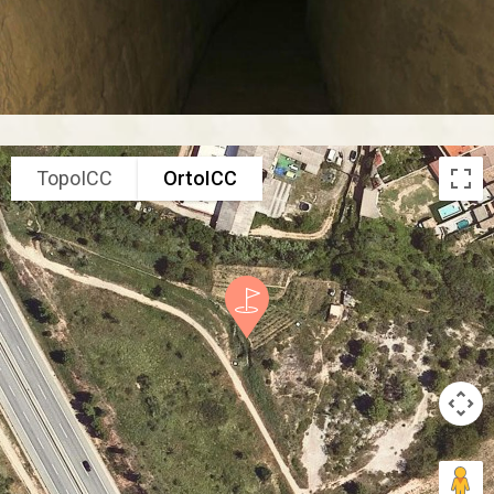
TopoICC
OrtoICC