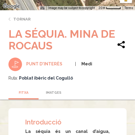
Image may be subject to copyright
Terms
20 m
TORNAR
LA SÉQUIA. MINA DE
ROCAUS
Medi
PUNT D'INTERÈS
Ruta:
Poblat ibèric del Cogulló
FITXA
IMATGES
Introducció
La séquia és un canal d’aigua,