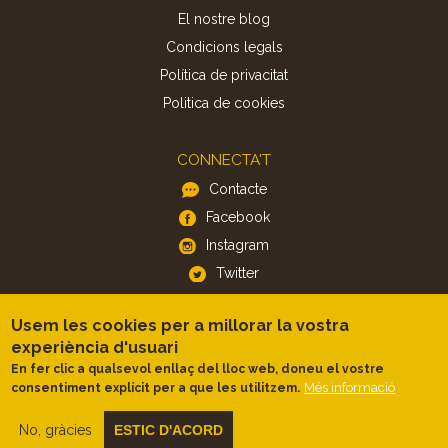
El nostre blog
Condicions legals
Política de privacitat
Politica de cookies
CONNECTA'T
Contacte
Facebook
Instagram
Twitter
Usem les cookies per a millorar la vostra
APP
experiència d'usuari
iOS
En fer clic a qualsevol enllaç del lloc web, doneu el vostre
Android
Més informació
consentiment explícit per a que les utilitzem.
No, gràcies
ESTIC D'ACORD