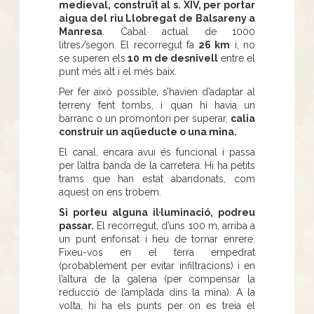
medieval, construït al s. XIV, per portar
aigua del riu Llobregat de Balsareny a
Manresa
. Cabal actual de 1000
litres/segon. El recorregut fa
26 km
i, no
se superen els
10 m de desnivell
entre el
punt més alt i el més baix.
Per fer això possible, s’havien d’adaptar al
terreny fent tombs, i quan hi havia un
barranc o un promontori per superar,
calia
construir un aqüeducte o una mina.
El canal, encara avui és funcional i passa
per l’altra banda de la carretera. Hi ha petits
trams que han estat abandonats, com
aquest on ens trobem.
Si porteu alguna il·luminació, podreu
passar.
El recorregut, d’uns 100 m, arriba a
un punt enfonsat i heu de tornar enrere.
Fixeu-vos en el terra empedrat
(probablement per evitar infiltracions) i en
l’altura de la galeria (per compensar la
reducció de l’amplada dins la mina). A la
volta, hi ha els punts per on es treia el