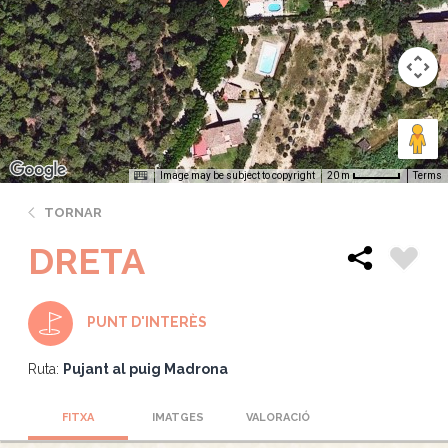
Image may be subject to copyright
Terms
20 m
TORNAR
DRETA
PUNT D'INTERÈS
Ruta:
Pujant al puig Madrona
FITXA
IMATGES
VALORACIÓ