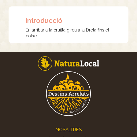
Introducció
En arribar a la cruilla gireu a la Dreta fins el
cotxe.
Footer
NOSALTRES