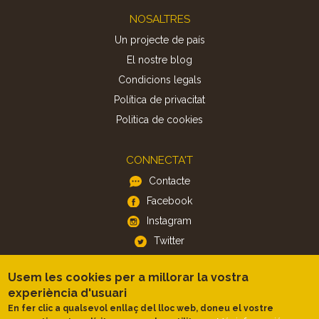
Footer
NOSALTRES
Un projecte de país
El nostre blog
Condicions legals
Política de privacitat
Politica de cookies
CONNECTA'T
Contacte
Facebook
Instagram
Twitter
Usem les cookies per a millorar la vostra
APP
experiència d'usuari
iOS
En fer clic a qualsevol enllaç del lloc web, doneu el vostre