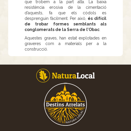
que trobem a la part alta. La baixa
resistència erosiva de la cimentació
d’aquests, fa que els còdols es
desprenguin fàcilment. Per això,
és difícil
de trobar formes semblants als
conglomerats de la Serra de l’Obac
.
Aquestes graves, han estat explotades en
graveres com a materials per a la
construcció.