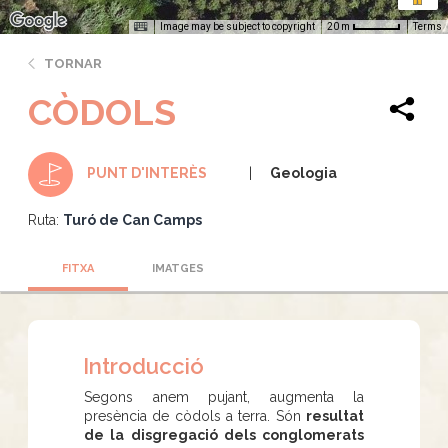
Image may be subject to copyright
Terms
20 m
TORNAR
CÒDOLS
Geologia
PUNT D'INTERÈS
Ruta:
Turó de Can Camps
FITXA
IMATGES
Introducció
Segons anem pujant, augmenta la
presència de còdols a terra. Són
resultat
de la disgregació dels conglomerats