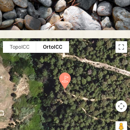
TopoICC
OrtoICC