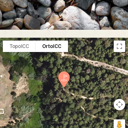
TopoICC
OrtoICC