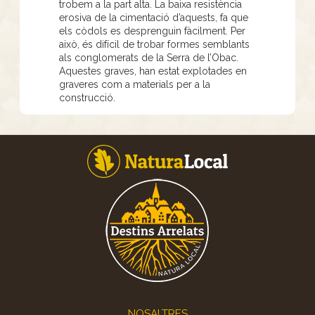
trobem a la part alta. La baixa resistència
erosiva de la cimentació d’aquests, fa que
els còdols es desprenguin fàcilment. Per
això, és difícil de trobar formes semblants
als conglomerats de la Serra de l’Obac.
Aquestes graves, han estat explotades en
graveres com a materials per a la
construcció.
Footer
NOSALTRES