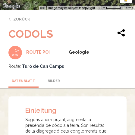
Image may be subject to copyright
Terms
20 m
ZURÜCK
CODOLS
Geologie
ROUTE POI
Route:
Turó de Can Camps
DATENBLATT
BILDER
Einleitung
Segons anem pujant, augmenta la
presència de còdols a terra. Són resultat
de la disgregació dels conglomerats que