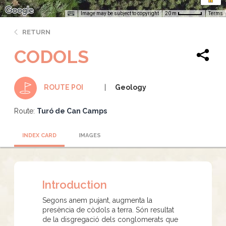
Image may be subject to copyright
Terms
20 m
RETURN
CODOLS
Geology
ROUTE POI
Route:
Turó de Can Camps
INDEX CARD
IMAGES
Introduction
Segons anem pujant, augmenta la
presència de còdols a terra. Són resultat
de la disgregació dels conglomerats que