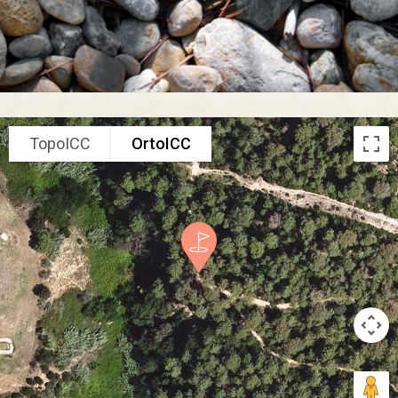
TopoICC
OrtoICC