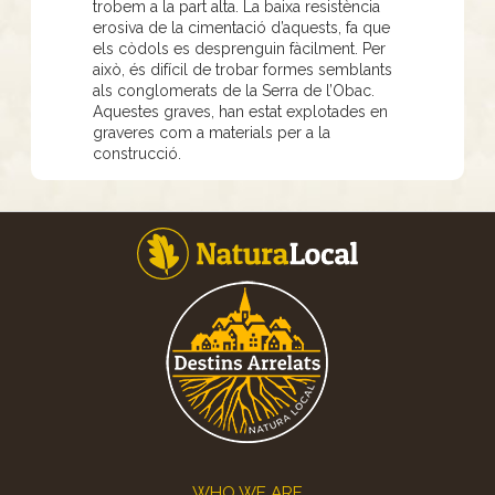
trobem a la part alta. La baixa resistència
erosiva de la cimentació d’aquests, fa que
els còdols es desprenguin fàcilment. Per
això, és difícil de trobar formes semblants
als conglomerats de la Serra de l’Obac.
Aquestes graves, han estat explotades en
graveres com a materials per a la
construcció.
Footer
WHO WE ARE