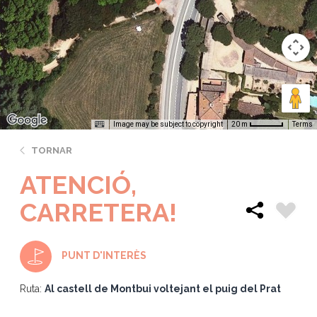
Image may be subject to copyright
Terms
20 m
TORNAR
ATENCIÓ,
CARRETERA!
PUNT D'INTERÈS
Ruta:
Al castell de Montbui voltejant el puig del Prat