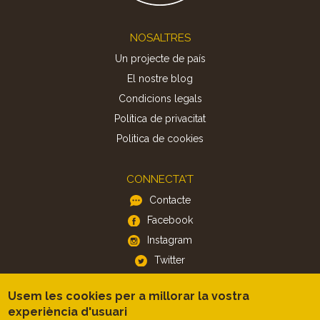
Footer
NOSALTRES
Un projecte de país
El nostre blog
Condicions legals
Política de privacitat
Politica de cookies
CONNECTA'T
Contacte
Facebook
Instagram
Twitter
Usem les cookies per a millorar la vostra
APP
experiència d'usuari