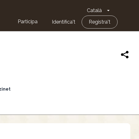
Català
Toggle Dropd
Participa
Identifica't
Registra't
nzinet