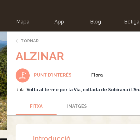
Mapa
App
Blog
Botiga
ion
TORNAR
ALZINAR
Flora
PUNT D'INTERÈS
Ruta:
Volta al terme per la Via, collada de Sobirana i l’A
FITXA
IMATGES
Introducció