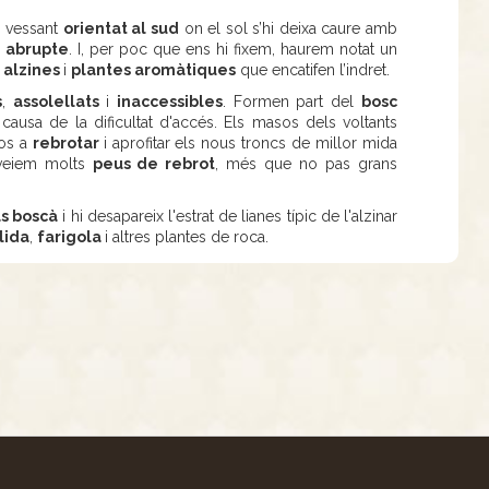
, vessant
orientat al sud
on el sol s’hi deixa caure amb
s
abrupte
. I, per poc que ens hi fixem, haurem notat un
m
alzines
i
plantes aromàtiques
que encatifen l’indret.
s
,
assolellats
i
inaccessibles
. Formen part del
bosc
causa de la dificultat d'accés. Els masos dels voltants
los a
rebrotar
i aprofitar els nous troncs de millor mida
, veiem molts
peus de rebrot
, més que no pas grans
s boscà
i hi desapareix l'estrat de lianes típic de l'alzinar
lida
,
farigola
i altres plantes de roca.