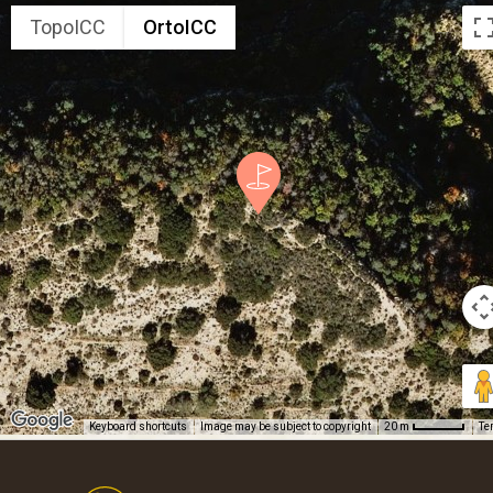
TopoICC
OrtoICC
Keyboard shortcuts
Image may be subject to copyright
Te
20 m
Footer