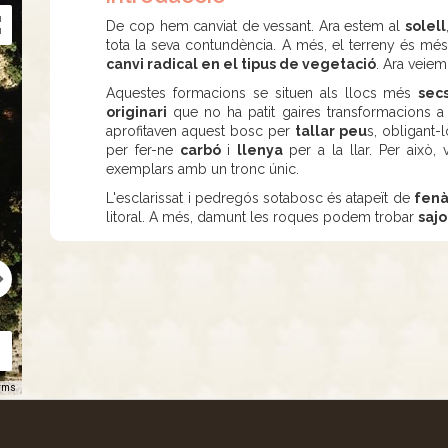
De cop hem canviat de vessant. Ara estem al
solell
tota la seva contundència. A més, el terreny és mé
canvi radical en el tipus de vegetació
. Ara veie
Aquestes formacions se situen als llocs més
sec
originari
que no ha patit gaires transformacions a 
aprofitaven aquest bosc per
tallar peu
s, obligant-
per fer-ne
carbó
i
llenya
per a la llar. Per això
exemplars amb un tronc únic.
L'esclarissat i pedregós sotabosc és atapeït de
fenà
litoral. A més, damunt les roques podem trobar
sajo
rms