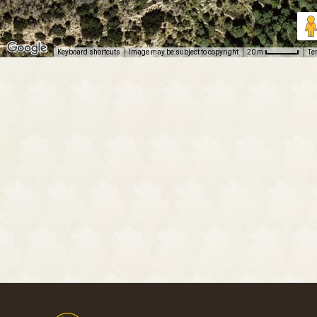
Keyboard shortcuts
Image may be subject to copyright
Te
20 m
Footer