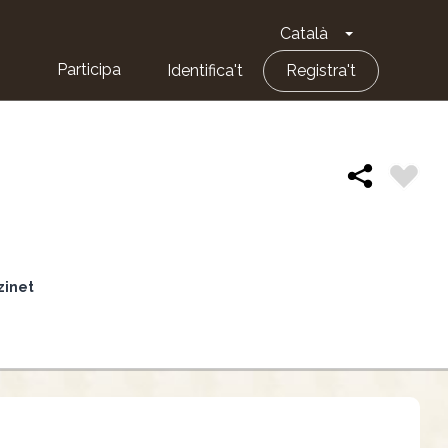
Català
Toggle Dropd
Participa
Identifica't
Registra't
nzinet