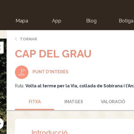
Mapa
App
Blog
Botiga
ion
TORNAR
CAP DEL GRAU
PUNT D'INTERÈS
Ruta:
Volta al terme per la Via, collada de Sobirana i l’A
FITXA
IMATGES
VALORACIÓ
Introducció