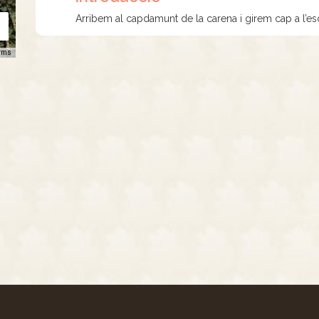
Arribem al capdamunt de la carena i girem cap a l’esq
rms