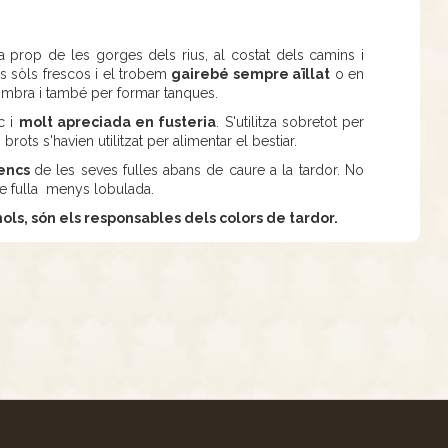
 prop de les gorges dels rius, al costat dels camins i
els sòls frescos i el trobem
gairebé sempre aïllat
o en
'ombra i també per formar tanques.
c i
molt apreciada en fusteria
. S'utilitza sobretot per
rots s'havien utilitzat per alimentar el bestiar.
uencs
de les seves fulles abans de caure a la tardor. No
de fulla menys lobulada.
mols, són els responsables dels colors de tardor.