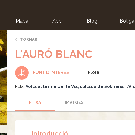
Mapa
App
Blog
Botiga
ion
TORNAR
L'AURÓ BLANC
Flora
PUNT D'INTERÈS
Ruta:
Volta al terme per la Via, collada de Sobirana i l’A
FITXA
IMATGES
Introducció