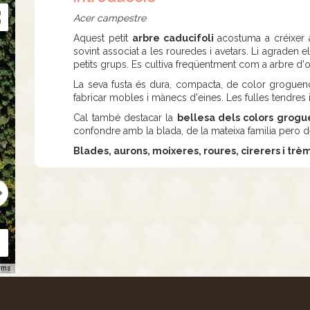
Acer campestre
Aquest petit
arbre caducifoli
acostuma a créixer a
sovint associat a les rouredes i avetars. Li agraden 
petits grups. Es cultiva freqüentment com a arbre d
La seva fusta és dura, compacta, de color groguen
fabricar mobles i mànecs d'eines. Les fulles tendres i b
Cal també destacar la
bellesa dels colors grog
confondre amb la blada, de la mateixa familia pero 
Blades, aurons, moixeres, roures, cirerers i trè
rms