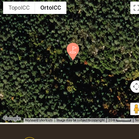
TopoICC
OrtoICC
Keyboard shortcuts
Image may be subject to copyright
Te
20 m
Footer