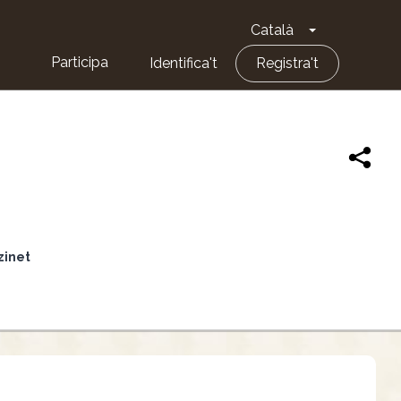
Català
Toggle Dropd
Participa
Identifica't
Registra't
nzinet