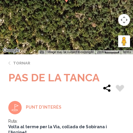
Image may be subject to copyright
Terms
20 m
TORNAR
PAS DE LA TANCA
PUNT D'INTERÈS
Ruta:
Volta al terme per la Via, collada de Sobirana i
l’Anzinet