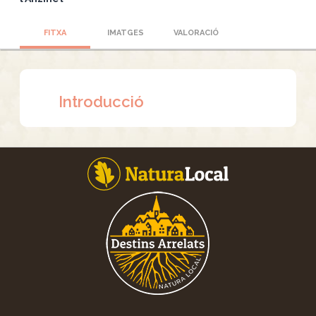
FITXA
IMATGES
VALORACIÓ
Introducció