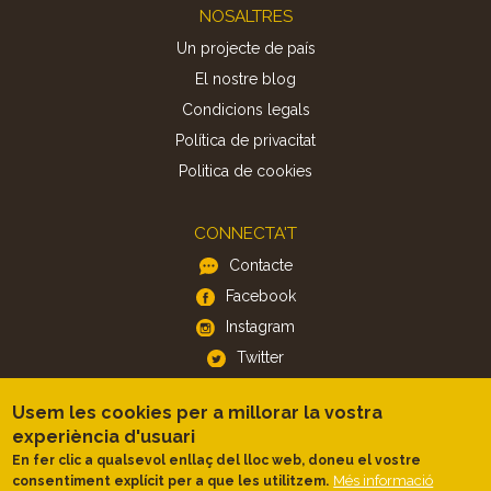
Footer
NOSALTRES
Un projecte de país
El nostre blog
Condicions legals
Política de privacitat
Politica de cookies
CONNECTA'T
Contacte
Facebook
Instagram
Twitter
Usem les cookies per a millorar la vostra
APP
experiència d'usuari
iOS
En fer clic a qualsevol enllaç del lloc web, doneu el vostre
Més informació
consentiment explícit per a que les utilitzem.
Android