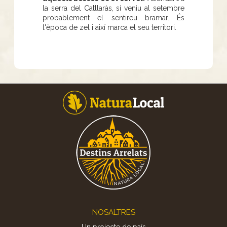
la serra del Catllaràs, si veniu al setembre
probablement el sentireu bramar. És
l'època de zel i així marca el seu territori.
Footer
NOSALTRES
Un projecte de país