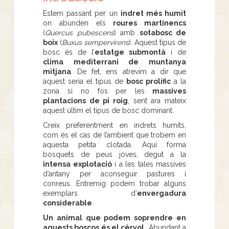
Estem passant per un
indret més humit
on abunden els
roures martinencs
(
Quercus pubescens
) amb
sotabosc de
boix
(
Buxus sempervirens
). Aquest tipus de
bosc és de l’
estatge submontà
i de
clima mediterrani de muntanya
mitjana
. De fet, ens atrevim a dir que
aquest seria el tipus de
bosc prolífic
a la
zona si no fos per les
massives
plantacions de pi roig
, sent ara mateix
aquest últim el tipus de bosc dominant.
Creix preferentment en indrets humits,
com és el cas de l’ambient que trobem en
aquesta petita clotada. Aquí forma
bosquets de peus joves, degut a la
intensa explotació
i a les tales massives
d’antany per aconseguir pastures i
conreus. Entremig podem trobar alguns
exemplars d’
envergadura
considerable
.
Un animal que podem soprendre en
aquests boscos és el cèrvol.
Abundant a