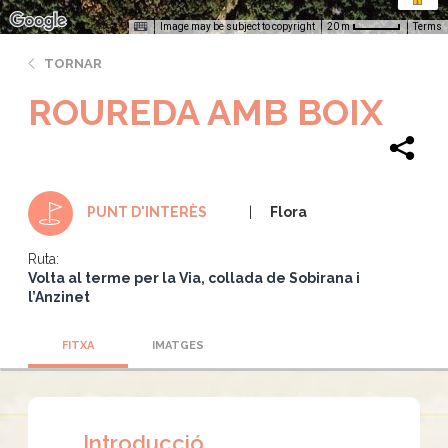
Image may be subject to copyright
Terms
20 m
TORNAR
ROUREDA AMB BOIX
Flora
PUNT D'INTERÈS
Ruta:
Volta al terme per la Via, collada de Sobirana i
l’Anzinet
FITXA
IMATGES
Introducció