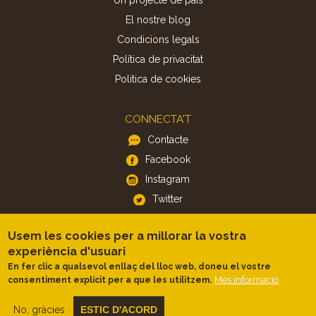
El nostre blog
Condicions legals
Política de privacitat
Politica de cookies
CONNECTA'T
Contacte
Facebook
Instagram
Twitter
Usem les cookies per a millorar la vostra
APP
experiència d'usuari
iOS
En fer clic a qualsevol enllaç del lloc web, doneu el vostre
Android
Més informació
consentiment explícit per a que les utilitzem.
No, gràcies
ESTIC D'ACORD