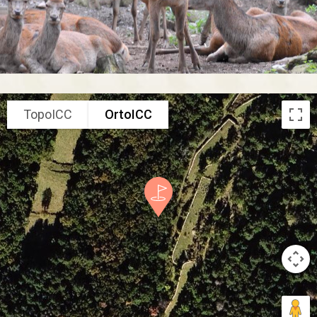
TopoICC
OrtoICC