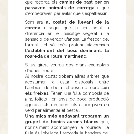
que recorda els
camins de bast per on
passaven animals de càrrega
i que
s'empedraven per evitar que s'espatllessin.
Som ara
al costat de llevant de la
carena
i segur que ja heu notat la
diferència en el paisatge vegetal i la
sensació de verdor ufanosa. La frescor del
torrent i el sòl més profund afavoreixen
l'establiment del bosc dominant: la
roureda de roure martinenc
.
Si us gireu, veureu dos grans exemplars
d'aquest roure.
Al nostre costat trobem altres arbres que
acostumen a estar disposats entre
l'ambient de ribera i el bosc de roure:
són
els freixes
. Tenen una fulla composta de
9-11 folíols i en anys de poca producció
agrícola, els ramaders els esporgaven en
verd per alimentar el bestiar.
Una mica més endavant trobarem un
grupet de bonics aurons blancs
que,
normalment acompanyen la roureda. La
fulla és lobulada i recorda la bandera del