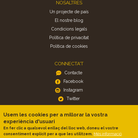
Footer
NOSALTRES
Un projecte de país
El nostre blog
Condicions legals
Política de privacitat
Politica de cookies
CONNECTA'T
Contacte
Facebook
Instagram
Twitter
Usem les cookies per a millorar la vostra
APP
experiència d'usuari
iOS
En fer clic a qualsevol enllaç del lloc web, doneu el vostre
Android
Més informació
consentiment explícit per a que les utilitzem.