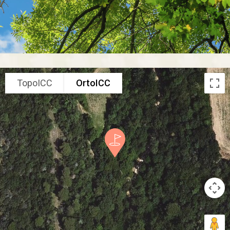
TopoICC
OrtoICC