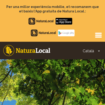
Vés
al
Per una millor experiència mobilie, et recomanem que
contingut
et baixis l'App gratuita de Natura Local.:
Apple
store
Google
Play
Català
To
Main
navigation