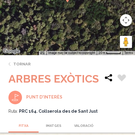
Image may be subject to copyright
Terms
20 m
TORNAR
ARBRES EXÒTICS
PUNT D'INTERÈS
Ruta:
PRC 164. Collserola des de Sant Just
FITXA
IMATGES
VALORACIÓ