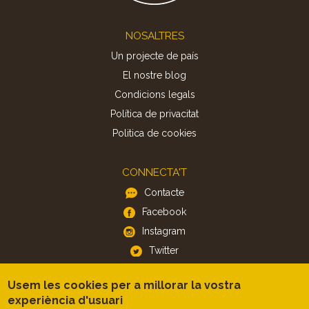
Footer
NOSALTRES
Un projecte de país
El nostre blog
Condicions legals
Política de privacitat
Politica de cookies
CONNECTA'T
Contacte
Facebook
Instagram
Twitter
Usem les cookies per a millorar la vostra
APP
experiència d'usuari