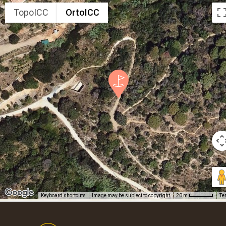
TopoICC
OrtoICC
Keyboard shortcuts
Image may be subject to copyright
Te
20 m
Footer