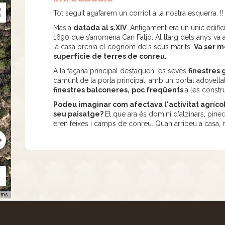
Tot seguit agafarem un corriol a la nostra esquerra. !!
Masia
datada al s.XIV
. Antigament era un únic edific
1690 que s’anomena Can Fatjó. Al llarg dels anys va 
la casa prenia el cognom dels seus marits.
Va ser m
superfície de terres de conreu.
A la façana principal destaquen les seves
finestres 
damunt de la porta principal, amb un portal adovellat
finestres balconeres,
poc freqüents
a les constr
Podeu imaginar com afectava l'activitat agrícol
seu paisatge?
El que ara és domini d'alzinars, pined
eren feixes i camps de conreu. Quan arribeu a casa, 
rms