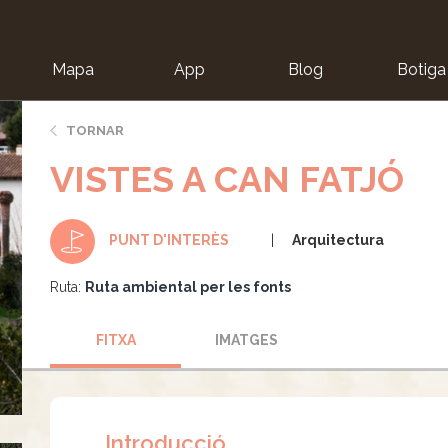
Mapa
App
Blog
Botiga
ion
TORNAR
VISTES A CAN FATJÓ
Arquitectura
PUNT D'INTERÈS
Ruta:
Ruta ambiental per les fonts
FITXA
IMATGES
Introducció