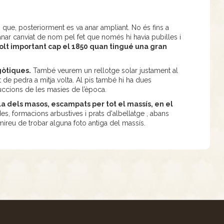
i que, posteriorment es va anar ampliant. No és fins a
anar canviat de nom pel fet que només hi havia pubilles i
olt important cap el 1850 quan tingué una gran
gòtiques.
També veurem un rellotge solar justament al
 de pedra a mitja volta. Al pis també hi ha dues
uccions de les masies de l’època.
a dels masos, escampats per tot el massís, en el
es, formacions arbustives i prats d'albellatge , abans
mireu de trobar alguna foto antiga del massís.