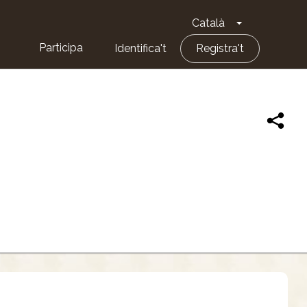
Català
Toggle Dropd
Participa
Identifica't
Registra't