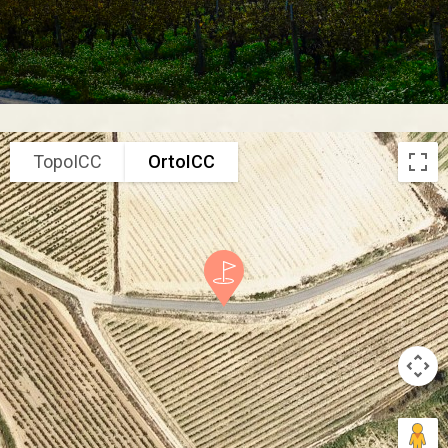
TopoICC
OrtoICC