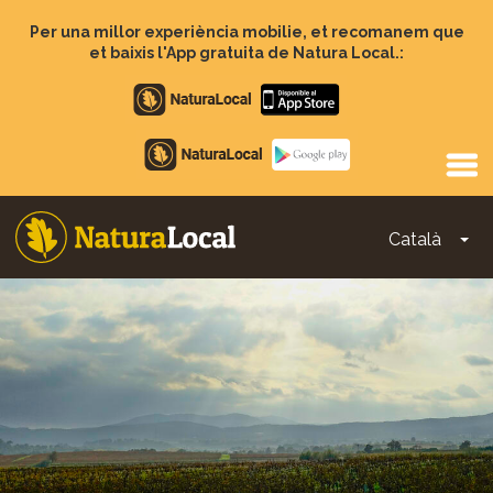
Vés
al
Per una millor experiència mobilie, et recomanem que
contingut
et baixis l'App gratuita de Natura Local.:
Apple
store
Google
Play
Català
To
Main
navigation