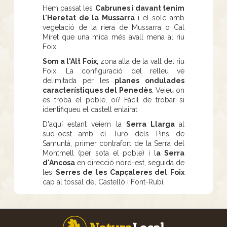
Hem passat les
Cabrunes i davant tenim
l'Heretat de la Mussarra
i el solc amb
vegetació de la riera de Mussarra o Cal
Miret que una mica més avall mena al riu
Foix.
Som a l'Alt Foix,
zona alta de la vall del riu
Foix. La configuració del relleu ve
delimitada per les
planes ondulades
característiques del Penedès
. Veieu on
es troba el poble, oi? Fàcil de trobar si
identifiqueu el castell enlairat.
D'aquí estant veiem la
Serra Llarga
al
sud-oest amb el Turó dels Pins de
Samuntà, primer contrafort de la Serra del
Montmell (per sota el poble) i l
a Serra
d'Ancosa
en direcció nord-est, seguida de
les
Serres de les Capçaleres del Foix
cap al tossal del Castelló i Font-Rubí.