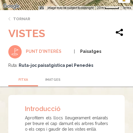
Image may be subject to copyright
Terms
20 m
TORNAR
VISTES
Paisatges
PUNT D'INTERÈS
Ruta:
Ruta-joc paisatgística pel Penedès
FITXA
IMATGES
Introducció
Aprofitem els llocs lleugerament enlairats
per treure el cap damunt els arbres fruiters
o els ceps i gaudir de les vistes enllà.