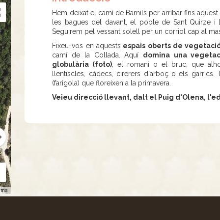
Hem deixat el camí de Barnils per arribar fins aquest e
les bagues del davant, el poble de Sant Quirze i la
Seguirem pel vessant solell per un corriol cap al mas
Fixeu-vos en aquests
espais oberts de vegetació 
camí de la Collada. Aquí
domina una vegetaci
globulària (foto)
, el romaní o el bruc, que alh
llentiscles, càdecs, cirerers d'arboç o els garrics
(farigola) que floreixen a la primavera.
Veieu direcció llevant, dalt el Puig d'Olena, l'edi
rms