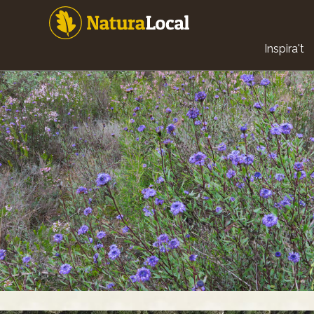
Vés
al
contingut
Main
Inspira't
navigat