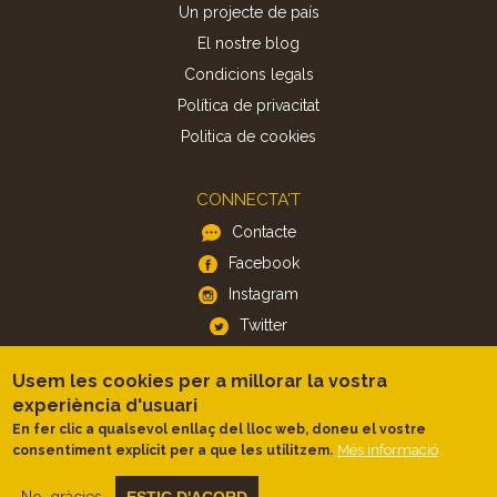
Un projecte de país
El nostre blog
Condicions legals
Política de privacitat
Politica de cookies
CONNECTA'T
Contacte
Facebook
Instagram
Twitter
Usem les cookies per a millorar la vostra
APP
experiència d'usuari
iOS
En fer clic a qualsevol enllaç del lloc web, doneu el vostre
Més informació
consentiment explícit per a que les utilitzem.
Android