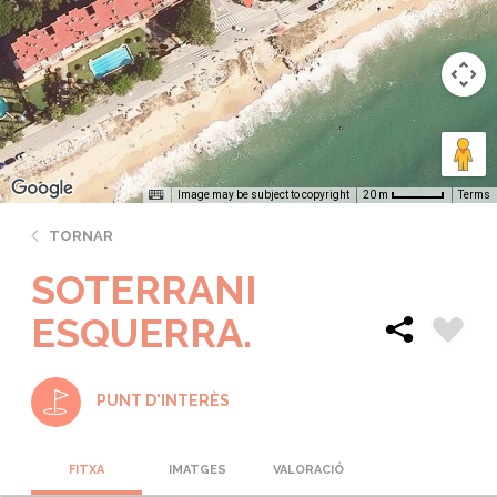
Image may be subject to copyright
Terms
20 m
TORNAR
SOTERRANI
ESQUERRA.
PUNT D'INTERÈS
FITXA
IMATGES
VALORACIÓ