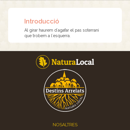
Introducció
Al girar haurem d´agafar el pas soterrani
que trobem a l´esquerra.
Footer
NOSALTRES