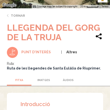
Image may be subject to copyright
Terms
20 m
TORNAR
LLEGENDA DEL GORG
DE LA TRUJA
Altres
PUNT D'INTERÈS
Ruta:
Ruta de les llegendes de Santa Eulàlia de Riuprimer.
FITXA
IMATGES
ÀUDIOS
Introducció