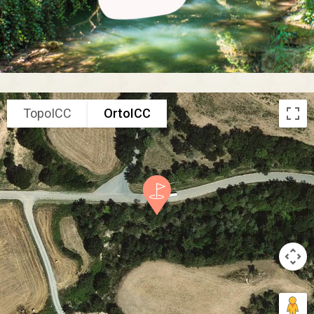
TopoICC
OrtoICC