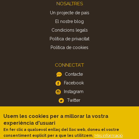
Footer
NOSALTRES
Un projecte de país
El nostre blog
Condicions legals
Política de privacitat
Politica de cookies
CONNECTA'T
Contacte
Facebook
Instagram
Twitter
Usem les cookies per a millorar la vostra
APP
experiència d'usuari
iOS
En fer clic a qualsevol enllaç del lloc web, doneu el vostre
Android
Més informació
consentiment explícit per a que les utilitzem.