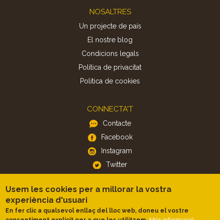
Footer
NOSALTRES
Un projecte de país
El nostre blog
Condicions legals
Política de privacitat
Politica de cookies
CONNECTA'T
Contacte
Facebook
Instagram
Twitter
Usem les cookies per a millorar la vostra
APP
experiència d'usuari
iOS
En fer clic a qualsevol enllaç del lloc web, doneu el vostre
Més informació