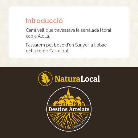
Introducció
Camí vell que travessava la serralada litoral
cap a Alella.
Passarem pel bosc d'en Sunyer, a l'obac
del turó de Castellruf.