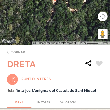
Image may be subject to copyright
Terms
20 m
TORNAR
DRETA
PUNT D'INTERÈS
Ruta:
Ruta-joc: L'enigma del Castell de Sant Miquel
FITXA
IMATGES
VALORACIÓ