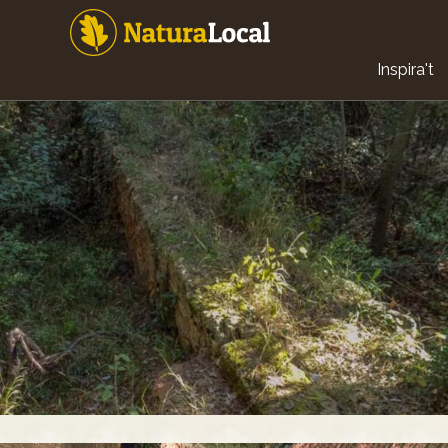
Vés
al
contingut
Main
Inspira't
navigat