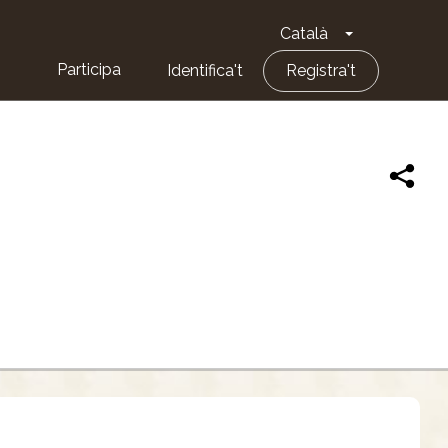
Català
Toggle Dropd
Participa
Identifica't
Registra't