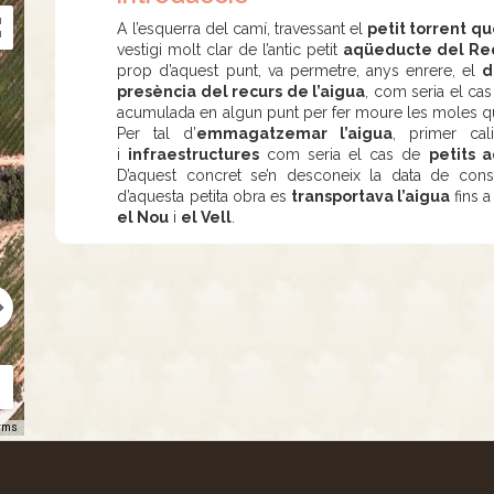
A l’esquerra del camí, travessant el
petit torrent q
vestigi molt clar de l’antic petit
aqüeducte del Re
prop d’aquest punt, va permetre, anys enrere, el
d
presència del recurs de l’aigua
, com seria el ca
acumulada en algun punt per fer moure les moles que t
Per tal d’
emmagatzemar l’aigua
, primer ca
i
infraestructures
com seria el cas de
petits 
D’aquest concret se’n desconeix la data de cons
d’aquesta petita obra es
transportava l’aigua
fins a
el Nou
i
el Vell
.
rms