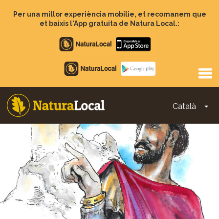
Vés
al
Per una millor experiència mobilie, et recomanem que
contingut
et baixis l'App gratuita de Natura Local.:
Apple
store
Google
Play
Català
To
Main
navigation