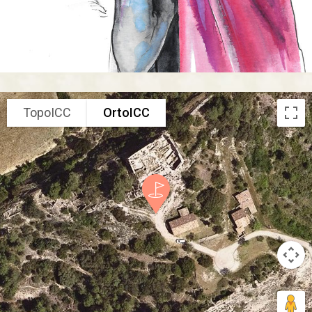
TopoICC
OrtoICC