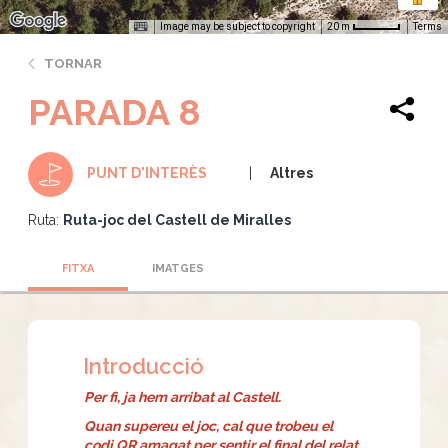
Image may be subject to copyright
Terms
20 m
TORNAR
PARADA 8
Altres
PUNT D'INTERÈS
Ruta:
Ruta-joc del Castell de Miralles
FITXA
IMATGES
Introducció
Per fi, ja hem arribat al Castell.
Quan supereu el joc, cal que trobeu el
codi QR amagat per sentir el final del relat.