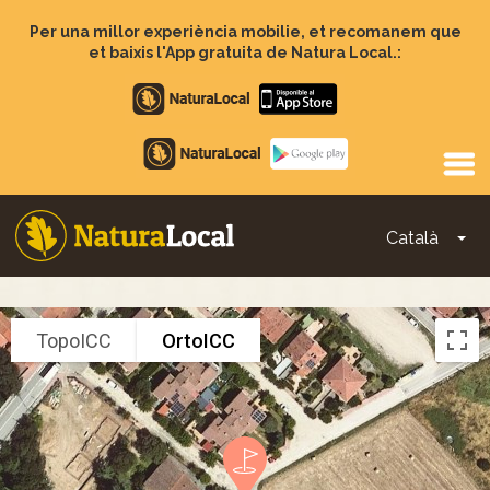
Vés
al
Per una millor experiència mobilie, et recomanem que
contingut
et baixis l'App gratuita de Natura Local.:
Apple
store
Google
Play
Català
To
Main
navigation
TopoICC
OrtoICC