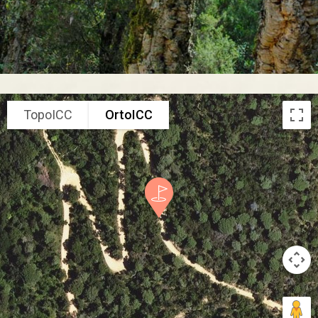
TopoICC
OrtoICC