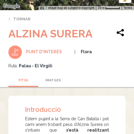
Image may be subject to copyright
Terms
20 m
TORNAR
ALZINA SURERA
Flora
PUNT D'INTERÈS
Ruta:
Palau - El Virgili
FITXA
IMATGES
Introducció
Estem pujant a la Serra de Can Batalla i pel
camí anem trobant peus d’Alzina Surera on
s’intueix que
s’està realitzant