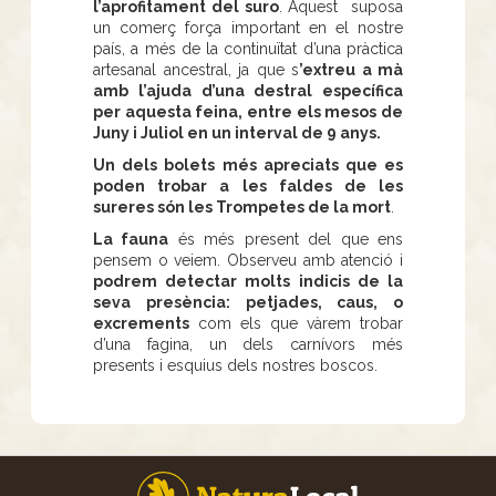
l’aprofitament del suro
. Aquest suposa
un comerç força important en el nostre
país, a més de la continuïtat d’una pràctica
artesanal ancestral, ja que s
’extreu a mà
amb l’ajuda d’una destral específica
per aquesta feina, entre els mesos de
Juny i Juliol en un interval de 9 anys.
Un dels bolets més apreciats que es
poden trobar a les faldes de les
sureres són les Trompetes de la mort
.
La fauna
és més present del que ens
pensem o veiem. Observeu amb atenció i
podrem detectar molts indicis de la
seva presència: petjades, caus, o
excrements
com els que vàrem trobar
d’una fagina, un dels carnívors més
presents i esquius dels nostres boscos.