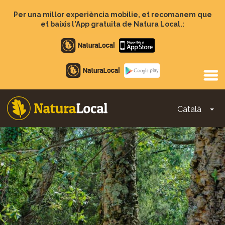
Vés
al
Per una millor experiència mobilie, et recomanem que
contingut
et baixis l'App gratuita de Natura Local.:
Apple
store
Google
Play
Català
To
Main
navigation