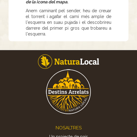
de la icona del mapa.
Anem caminant pel sender, heu de creuar
el torrent i agafar el camí més ample de
l'esquerra en suau pujada i el descobrireu
darrere del primer pi gros que trobareu a
l'esquerra.
Footer
NOSALTRES
Un projecte de país