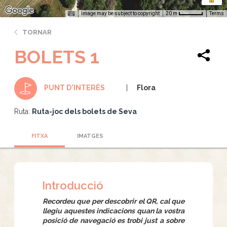
Image may be subject to copyright
Terms
20 m
TORNAR
BOLETS 1
Flora
PUNT D'INTERÈS
Ruta:
Ruta-joc dels bolets de Seva
FITXA
IMATGES
Introducció
Recordeu que per descobrir el QR, cal que
llegiu aquestes indicacions quan la vostra
posició de navegació es trobi just a sobre