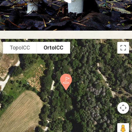
TopoICC
OrtoICC