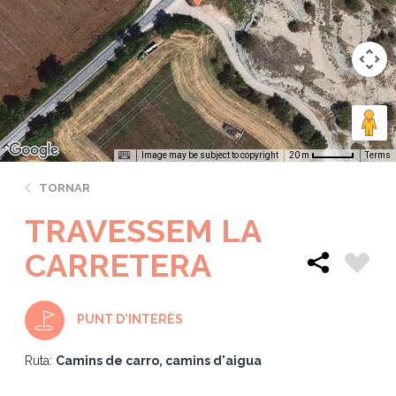
Image may be subject to copyright
Terms
20 m
TORNAR
TRAVESSEM LA
CARRETERA
PUNT D'INTERÈS
Ruta:
Camins de carro, camins d'aigua