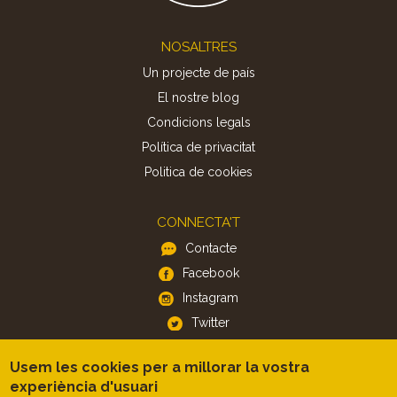
Footer
NOSALTRES
Un projecte de país
El nostre blog
Condicions legals
Política de privacitat
Politica de cookies
CONNECTA'T
Contacte
Facebook
Instagram
Twitter
Usem les cookies per a millorar la vostra
APP
experiència d'usuari