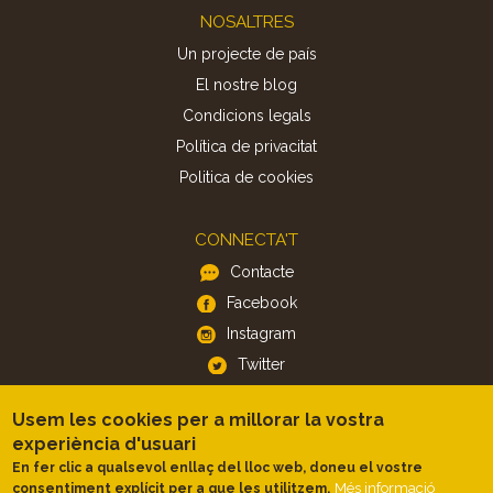
Footer
NOSALTRES
Un projecte de país
El nostre blog
Condicions legals
Política de privacitat
Politica de cookies
CONNECTA'T
Contacte
Facebook
Instagram
Twitter
Usem les cookies per a millorar la vostra
APP
experiència d'usuari
iOS
En fer clic a qualsevol enllaç del lloc web, doneu el vostre
Més informació
consentiment explícit per a que les utilitzem.
Android