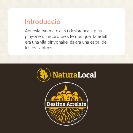
Introducció
Aquesta pineda d'alts i desbrancats pins
pinyoners, record dels temps que Taradell
era una vila pinyonaire, és ara una espai de
festes i aplecs.