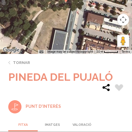
Image may be subject to copyright
Terms
20 m
TORNAR
PINEDA DEL PUJALÓ
PUNT D'INTERÈS
FITXA
IMATGES
VALORACIÓ