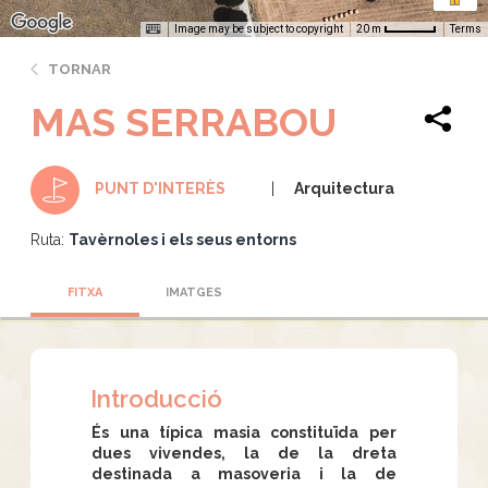
Image may be subject to copyright
Terms
20 m
TORNAR
MAS SERRABOU
Arquitectura
PUNT D'INTERÈS
Ruta:
Tavèrnoles i els seus entorns
FITXA
IMATGES
Introducció
És una típica masia constituïda per
dues vivendes, la de la dreta
destinada a masoveria i la de