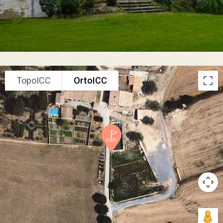
TopoICC
OrtoICC