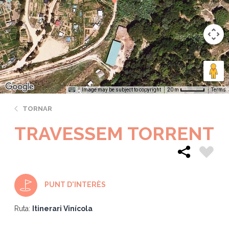
Image may be subject to copyright
Terms
20 m
TORNAR
TRAVESSEM TORRENT
PUNT D'INTERÈS
Ruta:
Itinerari Vinícola