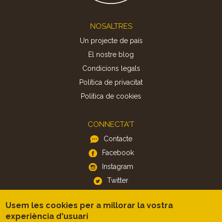
Footer
NOSALTRES
Un projecte de país
El nostre blog
Condicions legals
Política de privacitat
Politica de cookies
CONNECTA'T
Contacte
Facebook
Instagram
Twitter
Usem les cookies per a millorar la vostra
APP
experiència d'usuari