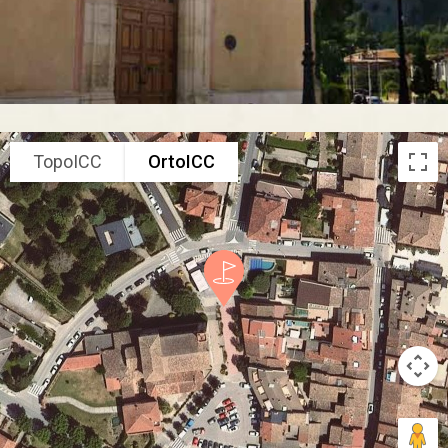
TopoICC
OrtoICC