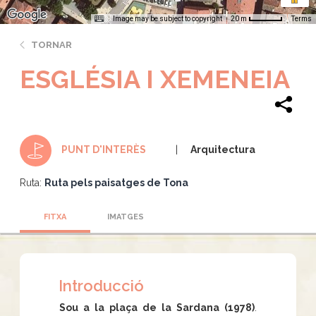
Image may be subject to copyright
Terms
20 m
TORNAR
ESGLÉSIA I XEMENEIA
Arquitectura
PUNT D'INTERÈS
Ruta:
Ruta pels paisatges de Tona
FITXA
IMATGES
Introducció
Sou a la plaça de la Sardana (1978)
.