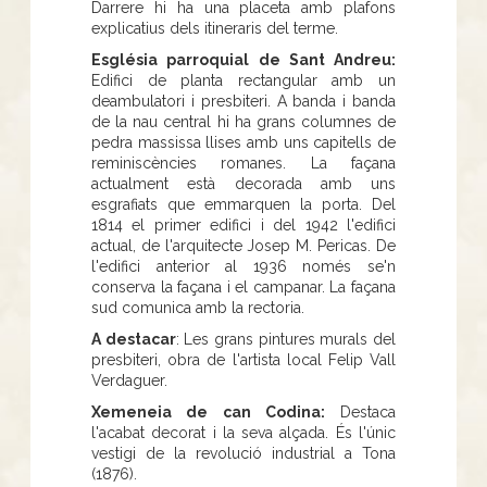
Darrere hi ha una placeta amb plafons
explicatius dels itineraris del terme.
Església parroquial de Sant Andreu:
Edifici de planta rectangular amb un
deambulatori i presbiteri. A banda i banda
de la nau central hi ha grans columnes de
pedra massissa llises amb uns capitells de
reminiscències romanes. La façana
actualment està decorada amb uns
esgrafiats que emmarquen la porta. Del
1814 el primer edifici i del 1942 l'edifici
actual, de l'arquitecte Josep M. Pericas. De
l'edifici anterior al 1936 només se'n
conserva la façana i el campanar. La façana
sud comunica amb la rectoria.
A destacar
: Les grans pintures murals del
presbiteri, obra de l'artista local Felip Vall
Verdaguer.
Xemeneia de can Codina:
Destaca
l'acabat decorat i la seva alçada. És l'únic
vestigi de la revolució industrial a Tona
(1876).