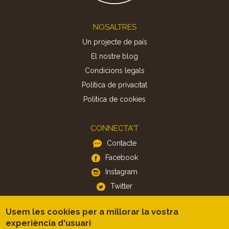
Footer
NOSALTRES
Un projecte de país
El nostre blog
Condicions legals
Política de privacitat
Politica de cookies
CONNECTA'T
Contacte
Facebook
Instagram
Twitter
Usem les cookies per a millorar la vostra
APP
experiència d'usuari