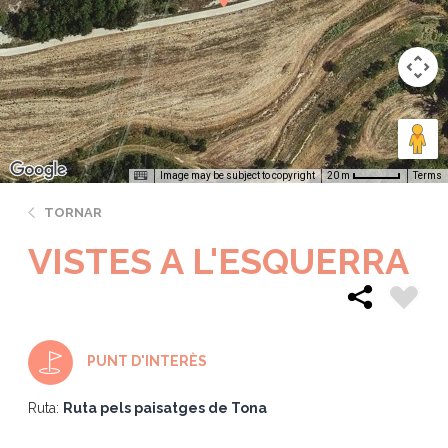
Image may be subject to copyright
Terms
20 m
TORNAR
VISTES A L'ESQUERRA
PUNT D'INTERÈS
Ruta:
Ruta pels paisatges de Tona